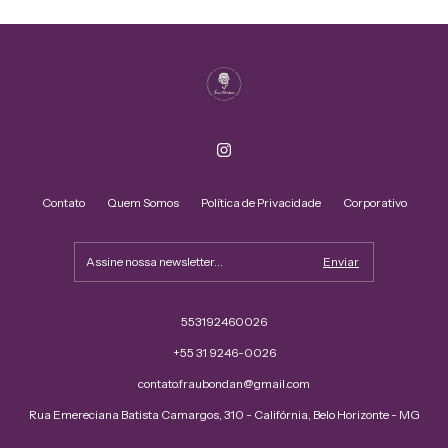
Contato
Quem Somos
Política de Privacidade
Corporativo
553192460026
+55 31 9246-0026
contato.fraubondan@gmail.com
Rua Emereciana Batista Camargos, 310 - Califórnia, Belo Horizonte - MG