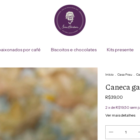
aixonados por café
Biscoitos e chocolates
Kits presente
Início
.
Casa Frau
.
Ca
Caneca ga
R$39,00
2
x de
R$19,50
sem j
Ver mais detalhes