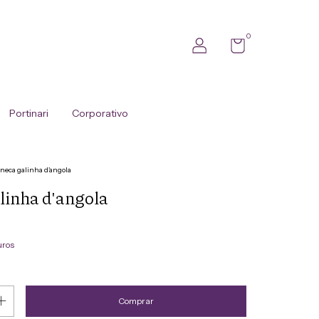
0
Portinari
Corporativo
neca galinha d'angola
linha d'angola
uros