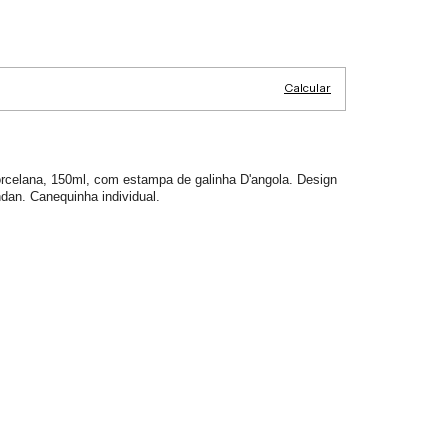
Alterar CEP
:
Calcular
celana, 150ml, com estampa de galinha D'angola. Design
dan. Canequinha individual.